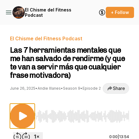
El Chisme del Fitness
+ Follow
Podcast
El Chisme del Fitness Podcast
Las 7 herramientas mentales que
me han salvado de rendirme (y que
te van a servir más que cualquier
frase motivadora)
Share
June 26, 2025
•
Andie Illanes
•
Season 9
•
Episode 2
Use Left/Right to seek, Home/End to jump to st
0:00
|
13:54