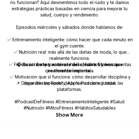
no funcionan? Aquí desmentimos todo el ruido y te damos
estrategias prácticas basadas en ciencia para mejorar tu
salud, cuerpo y rendimiento.
Episodios miércoles y sábados donde hablamos de:
✅ Entrenamiento inteligente: cómo hacer que cada minuto en
el gym cuente.
✅ Nutrición real: más allá de las dietas de moda, lo que
realmente funciona.
✅ Fitness sin complicaciones: hacks, hábitos y herramientas
🎧
Suscríbete y entérate del chisme fitness que
que transforman tu vida.
realmente importa.
✅ Motivación que sí funciona: cómo desarrollar disciplina y
📌 Disponible en Spotify, Apple Podcasts y todas las
dejar de depender de la fuerza de voluntad.
plataformas.
#PodcastDeFitness #EntrenamientoInteligente #Salud
#Nutrición #MitosFitness #HábitosSaludables
Show More