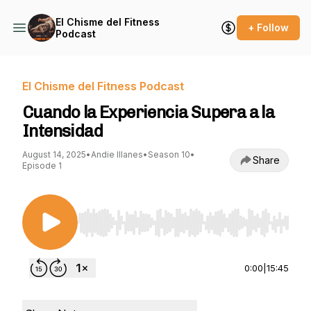
El Chisme del Fitness
+ Follow
Podcast
El Chisme del Fitness Podcast
Cuando la Experiencia Supera a la
Intensidad
August 14, 2025
•
Andie Illanes
•
Season 10
•
Share
Episode 1
Use Left/Right to seek, Home/End to jump to st
0:00
|
15:45