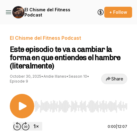
El Chisme del Fitness
+ Follow
Podcast
El Chisme del Fitness Podcast
Este episodio te va a cambiar la
forma en que entiendes el hambre
(literalmente)
October 30, 2025
•
Andie Illanes
•
Season 10
•
Share
Episode 9
Use Left/Right to seek, Home/End to jump to st
0:00
|
12:07