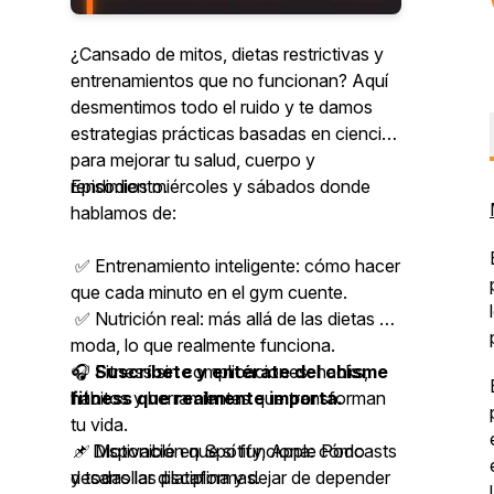
¿Cansado de mitos, dietas restrictivas y
entrenamientos que no funcionan? Aquí
desmentimos todo el ruido y te damos
estrategias prácticas basadas en ciencia
para mejorar tu salud, cuerpo y
rendimiento.
Episodios miércoles y sábados donde
hablamos de:
✅ Entrenamiento inteligente: cómo hacer
que cada minuto en el gym cuente.
✅ Nutrición real: más allá de las dietas de
moda, lo que realmente funciona.
✅ Fitness sin complicaciones: hacks,
🎧
Suscríbete y entérate del chisme
hábitos y herramientas que transforman
fitness que realmente importa.
tu vida.
✅ Motivación que sí funciona: cómo
📌 Disponible en Spotify, Apple Podcasts
desarrollar disciplina y dejar de depender
y todas las plataformas.