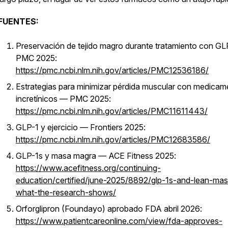
FUENTES:
Preservación de tejido magro durante tratamiento con G
PMC 2025:
https://pmc.ncbi.nlm.nih.gov/articles/PMC12536186/
Estrategias para minimizar pérdida muscular con medica
incretínicos — PMC 2025:
https://pmc.ncbi.nlm.nih.gov/articles/PMC11611443/
GLP-1 y ejercicio — Frontiers 2025:
https://pmc.ncbi.nlm.nih.gov/articles/PMC12683586/
GLP-1s y masa magra — ACE Fitness 2025:
https://www.acefitness.org/continuing-
education/certified/june-2025/8892/glp-1s-and-lean-mas
what-the-research-shows/
Orforglipron (Foundayo) aprobado FDA abril 2026:
https://www.patientcareonline.com/view/fda-approves-