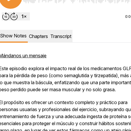
Use Left/Right to seek, Home/End to jump to start o
0:
Show Notes
Chapters
Transcript
Mándanos un mensaje
Este episodio explora el impacto real de los medicamentos GL
para la pérdida de peso (como semaglutida y tirzepatida), más a
lo que muestra la báscula, enfatizando que una parte important
peso perdido puede ser masa muscular y no solo grasa.
El propósito es ofrecer un contexto completo y práctico para
personas usuarias y profesionales del ejercicio, subrayando qu
entrenamiento de fuerza y una adecuada ingesta de proteína 
esenciales para proteger el músculo y construir hábitos sosteni
largo plazo, en lugar de ver estos fármacos como un atajo rápi