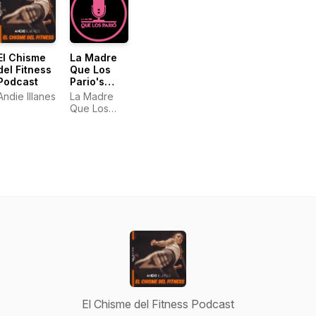
El Chisme
La Madre
del Fitness
Que Los
Podcast
Pario's
Podcast
Andie Illanes
La Madre
Que Los
Pario
El Chisme del Fitness Podcast