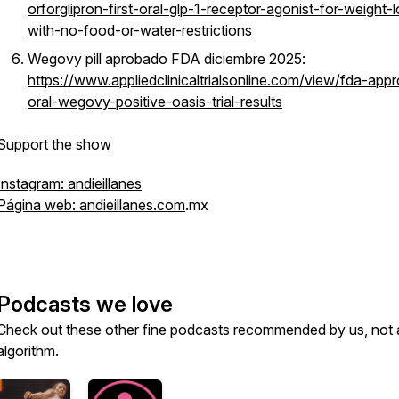
orforglipron-first-oral-glp-1-receptor-agonist-for-weight-
with-no-food-or-water-restrictions
Wegovy pill aprobado FDA diciembre 2025:
https://www.appliedclinicaltrialsonline.com/view/fda-app
oral-wegovy-positive-oasis-trial-results
Support the show
Instagram: andieillanes
Página web: andieillanes.com
.mx
Podcasts we love
Check out these other fine podcasts recommended by us, not 
algorithm.