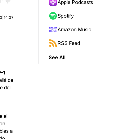
r end. Hold shift to jump forward or backward.
Apple Podcasts
Spotify
00
|
14:07
Amazon Music
RSS Feed
See All
P-1
llá de
e del
e el
son
bles a
do.