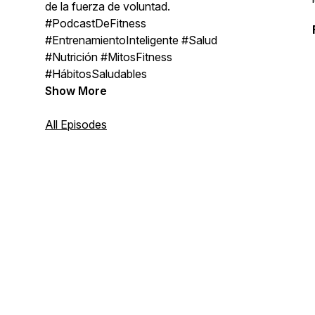
de la fuerza de voluntad.
#PodcastDeFitness
#EntrenamientoInteligente #Salud
#Nutrición #MitosFitness
#HábitosSaludables
Show More
All Episodes